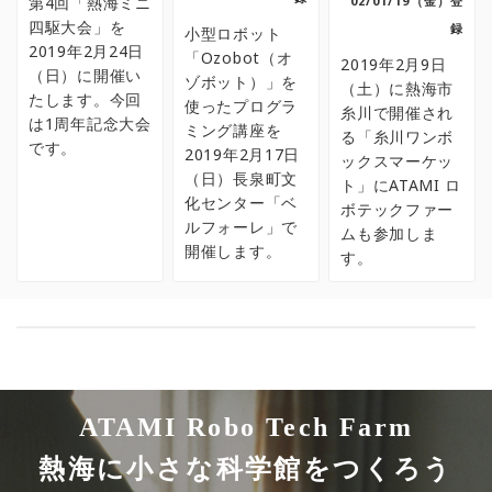
第4回「熱海ミニ
02/01/19（金）登
四駆大会」を
録
小型ロボット
2019年2月24日
「Ozobot（オ
2019年2月9日
（日）に開催い
ゾボット）」を
（土）に熱海市
たします。今回
使ったプログラ
糸川で開催され
は1周年記念大会
ミング講座を
る「糸川ワンボ
です。
2019年2月17日
ックスマーケッ
（日）長泉町文
ト」にATAMI ロ
化センター「ベ
ボテックファー
ルフォーレ」で
ムも参加しま
開催します。
す。
ATAMI Robo Tech Farm
熱海に小さな科学館をつくろう