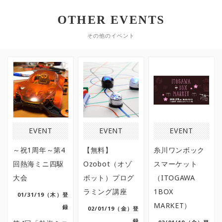
OTHER EVENTS
その他のイベント
EVENT
EVENT
EVENT
～祝1周年～第4
【無料】
糸川ワンボック
回熱海ミニ四駆
Ozobot（オゾ
スマーケット
大会
ボット）プログ
（ITOGAWA
ラミング講座
1BOX
01/31/19（木）登
MARKET）
録
02/01/19（金）登
録