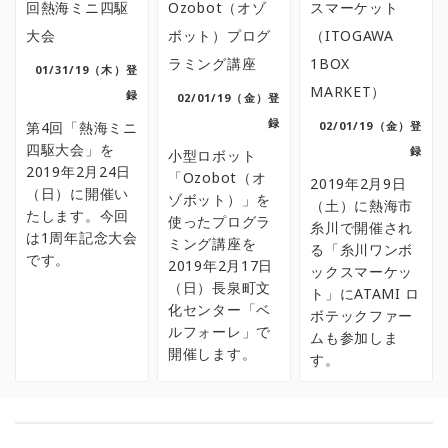
回熱海ミニ四駆
Ozobot（オゾ
スマーケット
大会
ボット）プログ
（ITOGAWA
ラミング講座
1BOX
01/31/19（木）登
MARKET）
録
02/01/19（金）登
録
第4回「熱海ミニ
02/01/19（金）登
四駆大会」を
録
小型ロボット
2019年2月24日
「Ozobot（オ
2019年2月9日
（日）に開催い
ゾボット）」を
（土）に熱海市
たします。今回
使ったプログラ
糸川で開催され
は1周年記念大会
ミング講座を
る「糸川ワンボ
です。
2019年2月17日
ックスマーケッ
（日）長泉町文
ト」にATAMI ロ
化センター「ベ
ボテックファー
ルフォーレ」で
ムも参加しま
開催します。
す。